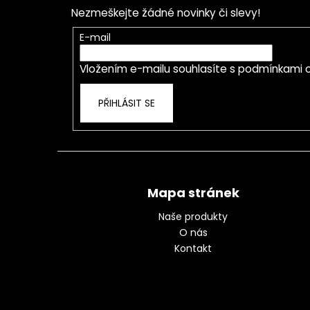
p
Nezmeškejte žádné novinky či slevy!
a
t
E-mail
í
Vložením e-mailu souhlasíte s
podmínkami o
PŘIHLÁSIT SE
Mapa stránek
Naše produkty
O nás
Kontakt