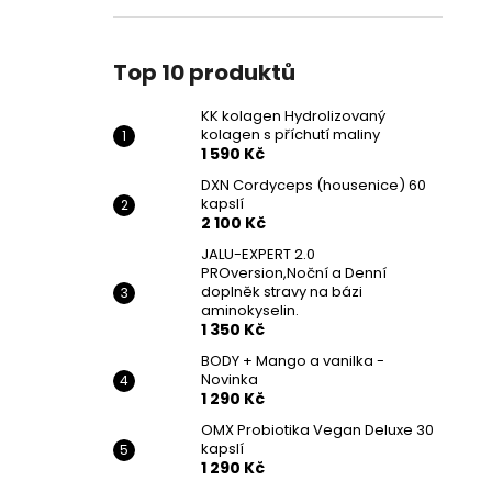
Top 10 produktů
KK kolagen Hydrolizovaný
kolagen s příchutí maliny
1 590 Kč
DXN Cordyceps (housenice) 60
kapslí
2 100 Kč
JALU-EXPERT 2.0
PROversion,Noční a Denní
doplněk stravy na bázi
aminokyselin.
1 350 Kč
BODY + Mango a vanilka -
Novinka
1 290 Kč
OMX Probiotika Vegan Deluxe 30
kapslí
1 290 Kč