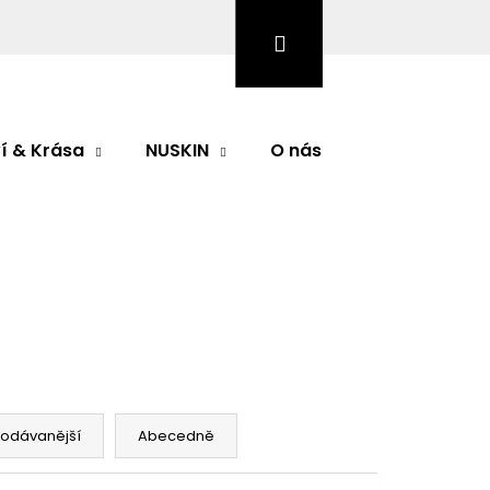
Hledat
Přihlášení
Nákupní
košík
í & Krása
NUSKIN
O nás
Značky
Následující
rodávanější
Abecedně