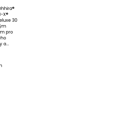
Ohhira®
M-X®
deluxe 30
vým
em pro
ého
 a...
m