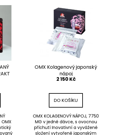
0 PROVERSION,NOČNÍ A
STRAVY NA BÁZI
ANÝ
OMX Kolagenový japonský
RAKT
nápoj
2 150 Kč
DO KOŠÍKU
NÝ
OMX KOLAGENOVÝ NÁPOJ, 7750
T OMX
MG v jedné dávce, s ovocnou
tický
příchutí Inovativní a vyvážené
tovaný
složení vytvořené japonským