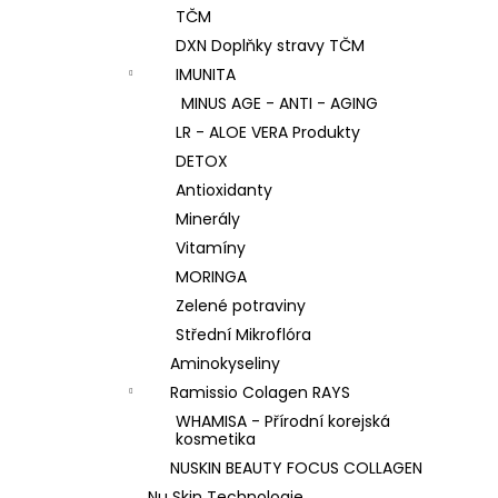
TČM
DXN Doplňky stravy TČM
IMUNITA
MINUS AGE - ANTI - AGING
LR - ALOE VERA Produkty
DETOX
Antioxidanty
Minerály
Vitamíny
MORINGA
Zelené potraviny
Střední Mikroflóra
Aminokyseliny
Ramissio Colagen RAYS
WHAMISA - Přírodní korejská
kosmetika
NUSKIN BEAUTY FOCUS COLLAGEN
Nu Skin Technologie