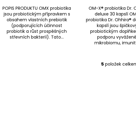
POPIS PRODUKTU OMX probiotika
OM-X® probiotika Dr. 
jsou probiotickým přípravkem s
deluxe 30 kapslí O
obsahem vlastních prebiotik
probiotika Dr. Ohhira® 
(podporujících účinnost
kapslí jsou špičko
probiotik a růst prospěšných
probiotickým doplňk
střevních bakterií). Tato...
podporu vyvážen
mikrobiomu, imunity
5
položek celke
O
v
l
á
d
a
c
í
p
r
v