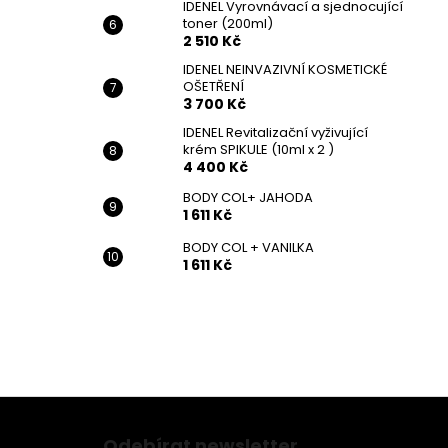
IDENEL Vyrovnávací a sjednocující
toner (200ml)
2 510 Kč
IDENEL NEINVAZIVNÍ KOSMETICKÉ
OŠETŘENÍ
3 700 Kč
IDENEL Revitalizační vyživující
krém SPIKULE (10ml x 2 )
4 400 Kč
BODY COL+ JAHODA
1 611 Kč
BODY COL + VANILKA
1 611 Kč
Z
á
Odebírat newsletter