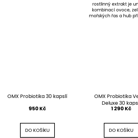
rostlinný extrakt je u
kombinací ovoce, zel
mořských řas a hub pří
OMX Probiotika 30 kapslí
OMX Probiotika V
Deluxe 30 kaps
950 Kč
1 290 Kč
DO KOŠÍKU
DO KOŠÍKU