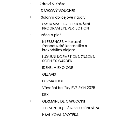
n
KK KOLAGEN HYDROLIZOVANÝ KOLAGEN
Zdraví & Krása
S PŘÍCHUTÍ MALINY
í
DÁRKOVÝ VOUCHER
1 590 Kč
p
Salonní obličejové rituály
a
CASMARA - PROFESIONÁLNÍ
n
PROGRAM EYE PERFECTION
e
Péče o pleť
l
NILESSENCES - Luxusní
francouzská kosmetika s
krokodýlím olejem
LUXUSNÍ KOSMETICKÁ ZNAČKA
SOPHIE'S GARDEN
IDENEL + EXO ONE
GELAVIS
DERMATHOD
Vánoční balíčky EVE SKIN 2025
KRX
GERMAINE DE CAPUCCINI
ELEMENT IQ - 3 REVOLUČNÍ SÉRA
HAVLIKOVA APOTÉKA