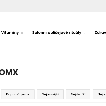
Co potřebujete najít?
Vitamíny
Salonní obličejové rituály
Zdrav
HLEDAT
Doporučujeme
OMX
Ř
a
Doporučujeme
Nejlevnější
Nejdražší
Nejp
z