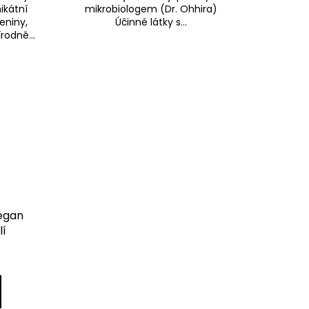
nikátní
mikrobiologem (Dr. Ohhira)
eniny,
Účinné látky s...
rodně...
egan
lí