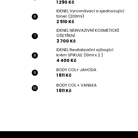
1 290 Kč
IDENEL Vyrovnávací a sjednocující
toner (200ml)
2 510 Kč
IDENEL NEINVAZIVNÍ KOSMETICKÉ
OŠETŘENÍ
3 700 Kč
IDENEL Revitalizační vyživující
krém SPIKULE (10ml x 2 )
4 400 Kč
BODY COL+ JAHODA
1 611 Kč
BODY COL + VANILKA
1 611 Kč
Z