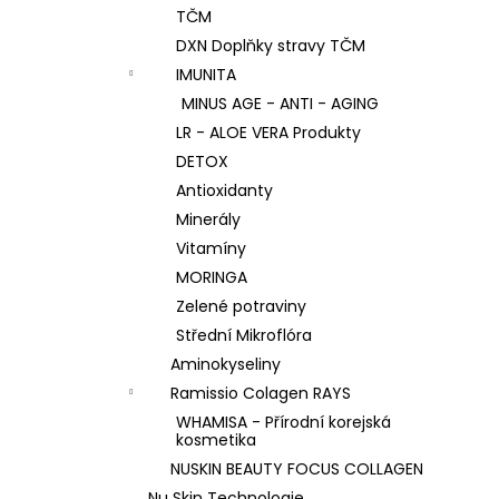
TČM
DXN Doplňky stravy TČM
IMUNITA
MINUS AGE - ANTI - AGING
LR - ALOE VERA Produkty
DETOX
Antioxidanty
Minerály
Vitamíny
MORINGA
Zelené potraviny
Střední Mikroflóra
Aminokyseliny
Ramissio Colagen RAYS
WHAMISA - Přírodní korejská
kosmetika
NUSKIN BEAUTY FOCUS COLLAGEN
Nu Skin Technologie