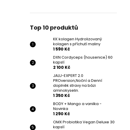
Top 10 produktů
KK kolagen Hydrolizovaný
kolagen s příchutí maliny
1 590 Kč
DXN Cordyceps (housenice) 60
kapslí
2 100 Kč
JALU-EXPERT 2.0
PROversion,Noční a Denní
doplněk stravy na bázi
aminokyselin.
1 350 Kč
BODY + Mango a vanilka -
Novinka
1 290 Kč
OMX Probiotika Vegan Deluxe 30
kapslí