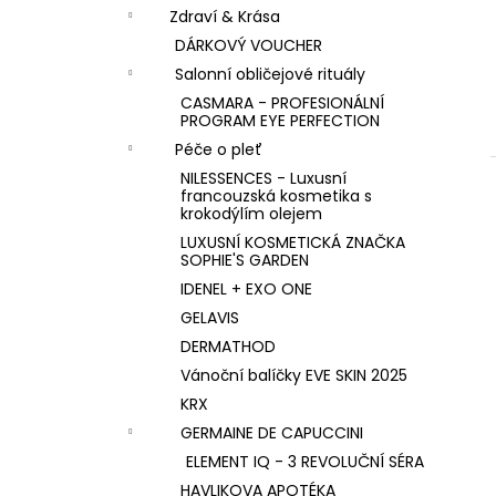
n
KK KOLAGEN HYDROLIZOVANÝ KOLAGEN
Zdraví & Krása
S PŘÍCHUTÍ MALINY
í
DÁRKOVÝ VOUCHER
1 590 Kč
p
Salonní obličejové rituály
a
CASMARA - PROFESIONÁLNÍ
n
PROGRAM EYE PERFECTION
e
Péče o pleť
l
NILESSENCES - Luxusní
francouzská kosmetika s
krokodýlím olejem
LUXUSNÍ KOSMETICKÁ ZNAČKA
SOPHIE'S GARDEN
IDENEL + EXO ONE
GELAVIS
DERMATHOD
Vánoční balíčky EVE SKIN 2025
KRX
GERMAINE DE CAPUCCINI
ELEMENT IQ - 3 REVOLUČNÍ SÉRA
HAVLIKOVA APOTÉKA