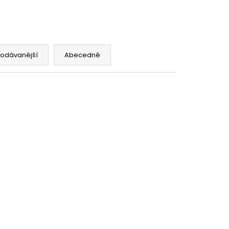
0 PROVERSION,NOČNÍ A
STRAVY NA BÁZI
rodávanější
Abecedně