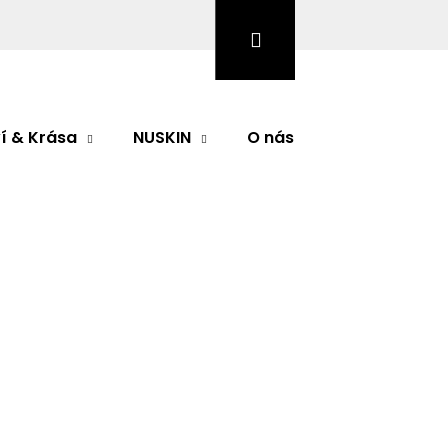
Hledat
Přihlášení
Nákupní
košík
í & Krása
NUSKIN
O nás
Značky
Následující