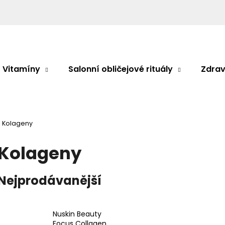
Co potřebujete najít?
Vitamíny
Salonní obličejové rituály
Zdrav
HLEDAT
Kolageny
Doporučujeme
Kolageny
Nejprodávanější
Nuskin Beauty
Focus Collagen