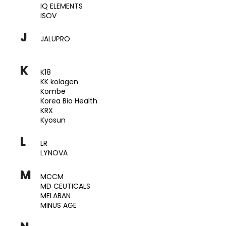
č
IQ ELEMENTS
u
ISOV
j
e
J
JALUPRO
m
e
K
K18
KK kolagen
DXN
Kombe
CORDYCEPS
Korea Bio Health
(HOUSENICE)
KRX
60
Kyosun
KAPSLÍ
2
L
100
LR
Kč
LYNOVA
M
MCCM
MD CEUTICALS
MELABAN
MINUS AGE