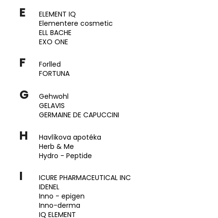
E
a
ELEMENT IQ
j
Elementere cosmetic
ELL BACHE
í
EXO ONE
t
F
?
Forlled
FORTUNA
G
Gehwohl
GELAVIS
HLEDAT
GERMAINE DE CAPUCCINI
H
Havlíkova apotéka
Herb & Me
D
Hydro - Peptide
o
I
p
ICURE PHARMACEUTICAL INC
o
IDENEL
r
Inno - epigen
Inno-derma
u
IQ ELEMENT