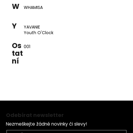
W
WHAMISA
Y
YAVANIE
Youth O'Clock
Os
001
tat
ní
Z
á
Odebírat newsletter
p
Nezmeškejte žádné novinky či slevy!
a