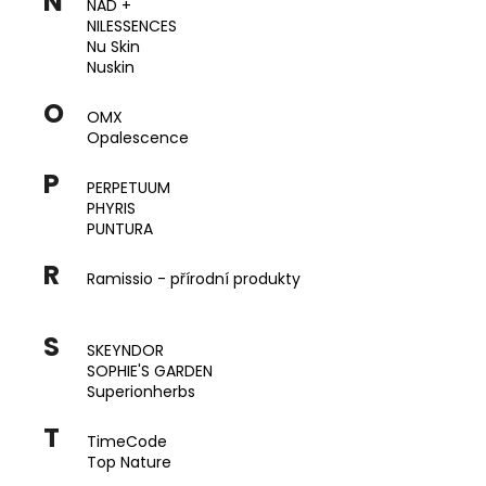
N
NAD +
NILESSENCES
Nu Skin
Nuskin
O
OMX
Opalescence
P
PERPETUUM
PHYRIS
PUNTURA
R
Ramissio - přírodní produkty
S
SKEYNDOR
SOPHIE'S GARDEN
Superionherbs
T
TimeCode
Top Nature