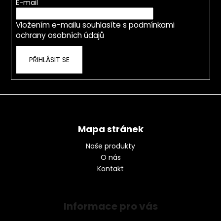
t
E-mail
í
Vložením e-mailu souhlasíte s
podmínkami
ochrany osobních údajů
PŘIHLÁSIT SE
Mapa stránek
Naše produkty
O nás
Kontakt
Informace pro vás