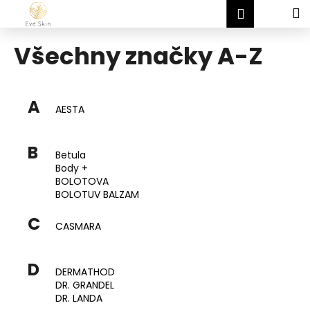
K
Přejít
Hledat
Nákup
M
Přihlášen
na
o
obsah
Zpět
Zpět
košík
š
Všechny značky A-Z
í
C
k
o
A
p
AESTA
o
t
B
Betula
ř
Body +
e
BOLOTOVA
BOLOTUV BALZAM
b
u
C
CASMARA
j
e
D
t
DERMATHOD
DR. GRANDEL
e
DR. LANDA
n