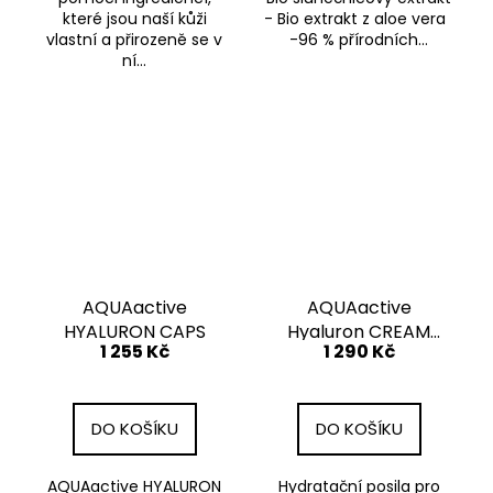
které jsou naší kůži
- Bio extrakt z aloe vera
vlastní a přirozeně se v
-96 % přírodních...
ní...
AQUAactive
AQUAactive
HYALURON CAPS
Hyaluron CREAM
1 255 Kč
1 290 Kč
75ML
DO KOŠÍKU
DO KOŠÍKU
AQUAactive HYALURON
Hydratační posila pro