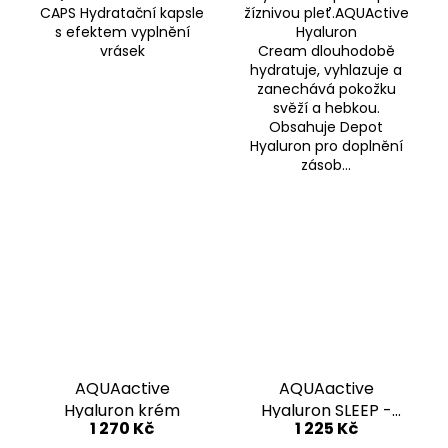
CAPS Hydratační kapsle
žíznivou pleť.AQUActive
s efektem vyplnění
Hyaluron
vrásek
Cream dlouhodobě
hydratuje, vyhlazuje a
zanechává pokožku
svěží a hebkou.
Obsahuje Depot
Hyaluron pro doplnění
zásob...
AQUAactive
AQUAactive
Hyaluron krém
Hyaluron SLEEP -
1 270 Kč
1 225 Kč
noční hydratační