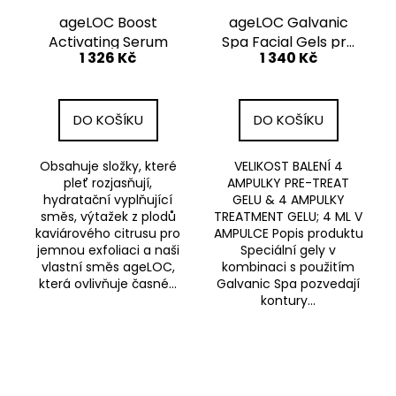
ageLOC Boost
ageLOC Galvanic
Activating Serum
Spa Facial Gels pro
1 326 Kč
1 340 Kč
anti-ageing zařízení
- 1 box
DO KOŠÍKU
DO KOŠÍKU
Obsahuje složky, které
VELIKOST BALENÍ 4
pleť rozjasňují,
AMPULKY PRE-TREAT
hydratační vyplňující
GELU & 4 AMPULKY
směs, výtažek z plodů
TREATMENT GELU; 4 ML V
kaviárového citrusu pro
AMPULCE Popis produktu
jemnou exfoliaci a naši
Speciální gely v
vlastní směs ageLOC,
kombinaci s použitím
která ovlivňuje časné...
Galvanic Spa pozvedají
kontury...