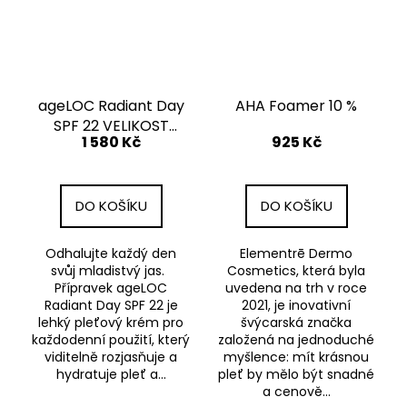
ageLOC Radiant Day
AHA Foamer 10 %
SPF 22 VELIKOST
1 580 Kč
925 Kč
BALENÍ 25 ML
DO KOŠÍKU
DO KOŠÍKU
Odhalujte každý den
Elementrē Dermo
svůj mladistvý jas.
Cosmetics, která byla
Přípravek ageLOC
uvedena na trh v roce
Radiant Day SPF 22 je
2021, je inovativní
lehký pleťový krém pro
švýcarská značka
každodenní použití, který
založená na jednoduché
viditelně rozjasňuje a
myšlence: mít krásnou
hydratuje pleť a...
pleť by mělo být snadné
a cenově...