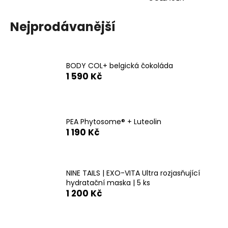
a
j
Nejprodávanější
í
t
?
BODY COL+ belgická čokoláda
1 590 Kč
HLEDAT
PEA Phytosome® + Luteolin
1 190 Kč
D
o
NINE TAILS | EXO-VITA Ultra rozjasňující
hydratační maska | 5 ks
p
1 200 Kč
o
r
u
Ř