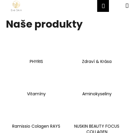
K
Přejít
Hledat
Nákup
M
Přihlášen
na
o
obsah
Zpět
Zpět
košík
š
Naše produkty
í
C
k
o
p
o
PHYRIS
Zdraví & Krása
t
ř
e
b
u
Vitamíny
Aminokyseliny
j
e
t
e
Ramissio Colagen RAYS
NUSKIN BEAUTY FOCUS
n
COLLAGEN