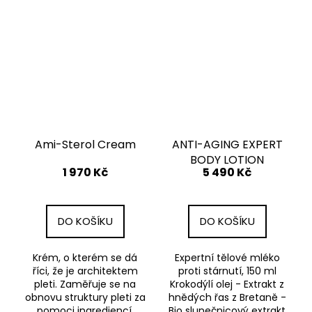
Ami-Sterol Cream
ANTI-AGING EXPERT
BODY LOTION
1 970 Kč
5 490 Kč
DO KOŠÍKU
DO KOŠÍKU
Krém, o kterém se dá
Expertní tělové mléko
říci, že je architektem
proti stárnutí, 150 ml
pleti. Zaměřuje se na
Krokodýlí olej - Extrakt z
obnovu struktury pleti za
hnědých řas z Bretaně -
pomoci ingrediencí,
Bio slunečnicový extrakt