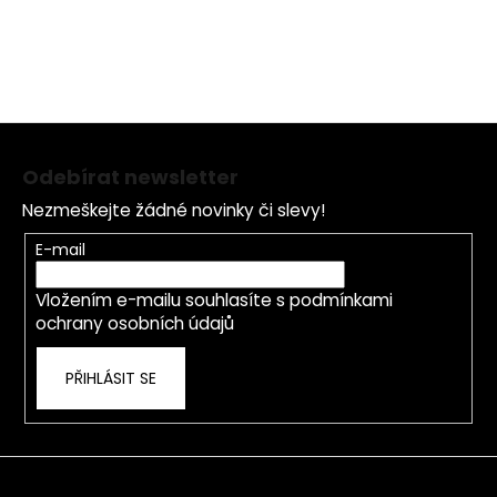
o
d
v
a
á
c
n
í
í
p
r
Z
v
á
Odebírat newsletter
k
p
y
Nezmeškejte žádné novinky či slevy!
a
v
t
ý
E-mail
í
p
i
Vložením e-mailu souhlasíte s
podmínkami
s
ochrany osobních údajů
u
PŘIHLÁSIT SE