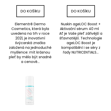
k
t
DO KOŠÍKU
DO KOŠÍKU
ů
Elementrē Dermo
Nuskin ageLOC Boost +
Cosmetics, která byla
Aktivační sérum 40 ml
uvedena na trh v roce
Ať je Vaše pleť zářivější a
2021, je inovativní
šťavnatější. Technologie
švýcarská značka
ageLOC Boost je
založená na jednoduché
kompatibilní i se séry z
myšlence: mít krásnou
řady NUTRICENTIALS...
pleť by mělo být snadné
a cenově...