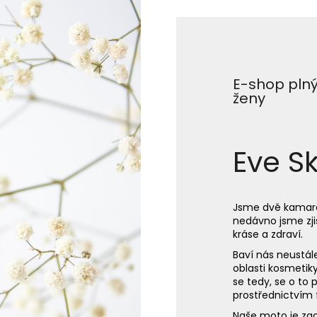
DXN CORDYCEPS (HOUSENICE) 60
JALU-EXPERT 2.
KAPSLÍ
DENNÍ DOPLNĚK 
AMINOKYSELIN.
2 100 Kč
1 350 Kč
E-shop plný
ženy
Eve Sk
Jsme dvě kamarád
nedávno jsme zjis
kráse a zdraví.
Baví nás neustál
oblasti kosmetik
se tedy, se o to 
prostřednictvím f
Naše moto je zac