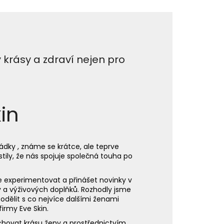
0 PROVERSION,NOČNÍ A
STRAVY NA BÁZI
 krásy a zdraví nejen pro
in
ky , známe se krátce, ale teprve
tily, že nás spojuje společná touha po
e experimentovat a přinášet novinky v
y a výživových doplňků. Rozhodly jsme
podělit s co nejvíce dalšími ženami
irmy Eve Skin.
hovat krásu ženy a prostřednictvím