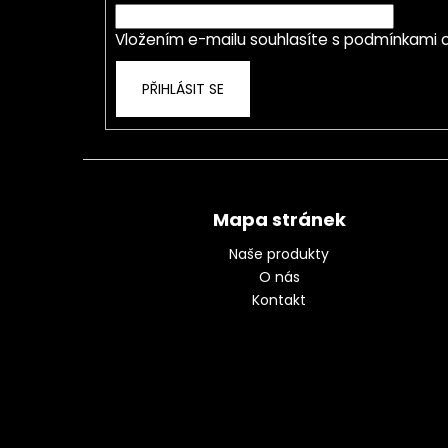
í
Vložením e-mailu souhlasíte s
podmínkami o
PŘIHLÁSIT SE
Mapa stránek
Naše produkty
O nás
Kontakt