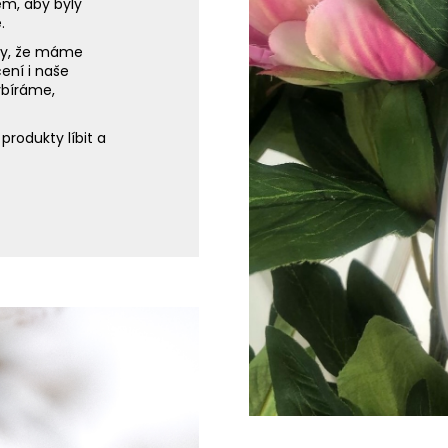
em, aby byly
.
ily, že máme
ení i naše
vybíráme,
rodukty líbit a