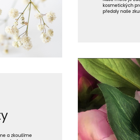
kosmetických pr
předaly naše zkuš
ty
áme a zkoušíme