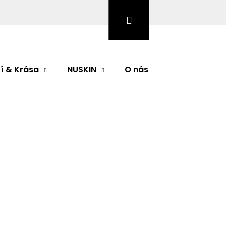
Hledat
Přihlášení
Nákupní
košík
í & Krása
NUSKIN
O nás
Značky
Následující