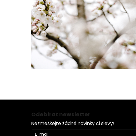
Z
á
Odebírat newsletter
p
Nezmeškejte žádné novinky či slevy!
a
t
E-mail