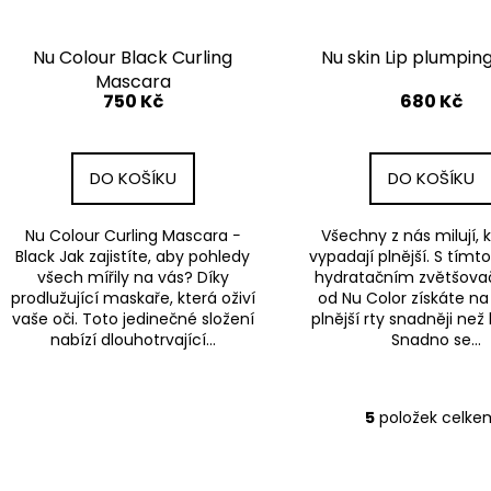
Nu Colour Black Curling
Nu skin Lip plumpin
Mascara
750 Kč
680 Kč
DO KOŠÍKU
DO KOŠÍKU
Nu Colour Curling Mascara −
Všechny z nás milují, k
Black Jak zajistíte, aby pohledy
vypadají plnější. S tímt
všech mířily na vás? Díky
hydratačním zvětšova
prodlužující maskaře, která oživí
od Nu Color získáte na
vaše oči. Toto jedinečné složení
plnější rty snadněji než 
nabízí dlouhotrvající...
Snadno se...
5
položek celke
O
v
l