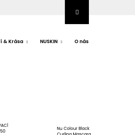
Hledat
Přihlášení
Nákupní
košík
í & Krása
NUSKIN
O nás
Značky
Následující
VACÍ
Nu Colour Black
 50
Curling Mascara