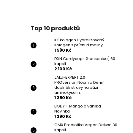
Top 10 produktů
KK kolagen Hydrolizovaný
kolagen s příchutí maliny
1 590 Kč
DXN Cordyceps (housenice) 60
kapslí
2 100 Kč
JALU-EXPERT 2.0
PROversion,Noční a Denní
doplněk stravy na bázi
aminokyselin.
1 350 Kč
BODY + Mango a vanilka -
Novinka
1 290 Kč
OMX Probiotika Vegan Deluxe 30
kapslí