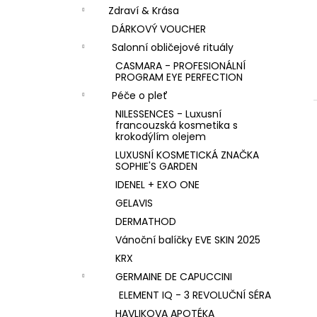
n
KK KOLAGEN HYDROLIZOVANÝ KOLAGEN
Zdraví & Krása
S PŘÍCHUTÍ MALINY
í
DÁRKOVÝ VOUCHER
1 590 Kč
p
Salonní obličejové rituály
a
CASMARA - PROFESIONÁLNÍ
n
PROGRAM EYE PERFECTION
e
Péče o pleť
l
NILESSENCES - Luxusní
francouzská kosmetika s
krokodýlím olejem
LUXUSNÍ KOSMETICKÁ ZNAČKA
SOPHIE'S GARDEN
IDENEL + EXO ONE
GELAVIS
DERMATHOD
Vánoční balíčky EVE SKIN 2025
KRX
GERMAINE DE CAPUCCINI
ELEMENT IQ - 3 REVOLUČNÍ SÉRA
HAVLIKOVA APOTÉKA