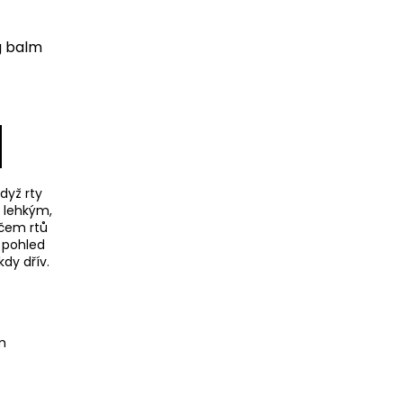
g balm
dyž rty
o lehkým,
čem rtů
 pohled
kdy dřív.
m