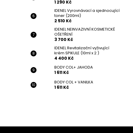
1 290 Kč
IDENEL Vyrovnávací a sjednocující
toner (200ml)
2 510 Kč
IDENEL NEINVAZIVNÍ KOSMETICKÉ
OŠETŘENÍ
3 700 Kč
IDENEL Revitalizační vyživující
krém SPIKULE (10ml x 2 )
4 400 Kč
BODY COL+ JAHODA
1 611 Kč
BODY COL + VANILKA
1 611 Kč
Z