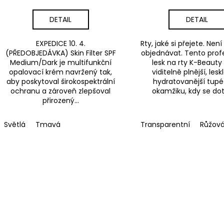
t
ů
DETAIL
DETAIL
EXPEDICE 10. 4.
Rty, jaké si přejete. Nen
(PŘEDOBJEDÁVKA) Skin Filter SPF
objednávat. Tento prof
Medium/Dark je multifunkční
lesk na rty K-Beauty
opalovací krém navržený tak,
viditelně plnější, leskl
aby poskytoval širokospektrální
hydratovanější tupé 
ochranu a zároveň zlepšoval
okamžiku, kdy se dot
přirozený...
Světlá
Tmavá
Transparentní
Růžov