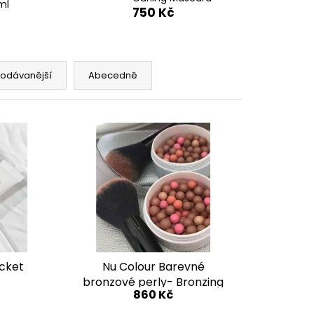
0 PROVERSION,NOČNÍ A
ml
750 Kč
STRAVY NA BÁZI
rodávanější
Abecedně
ocket
Nu Colour Barevné
bronzové perly- Bronzing
860 Kč
Pearls Nuskin