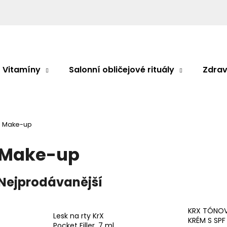
Co potřebujete najít?
Vitamíny
Salonní obličejové rituály
Zdrav
HLEDAT
Make-up
Doporučujeme
Make-up
Nejprodávanější
KRX TÓNO
Lesk na rty KrX
KRÉM S SPF
Pocket Filler, 7 ml