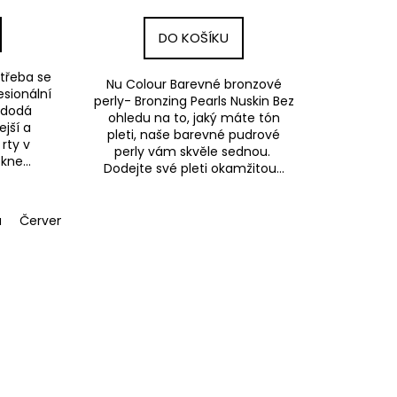
DO KOŠÍKU
í třeba se
Nu Colour Barevné bronzové
esionální
perly- Bronzing Pearls Nuskin Bez
 dodá
ohledu na to, jaký máte tón
ejší a
pleti, naše barevné pudrové
rty v
perly vám skvěle sednou.
kne...
Dodejte své pleti okamžitou...
á
Červená