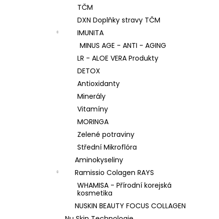
TČM
DXN Doplňky stravy TČM
IMUNITA
MINUS AGE - ANTI - AGING
LR - ALOE VERA Produkty
DETOX
Antioxidanty
Minerály
Vitamíny
MORINGA
Zelené potraviny
Střední Mikroflóra
Aminokyseliny
Ramissio Colagen RAYS
WHAMISA - Přírodní korejská
kosmetika
NUSKIN BEAUTY FOCUS COLLAGEN
Nu Skin Technologie