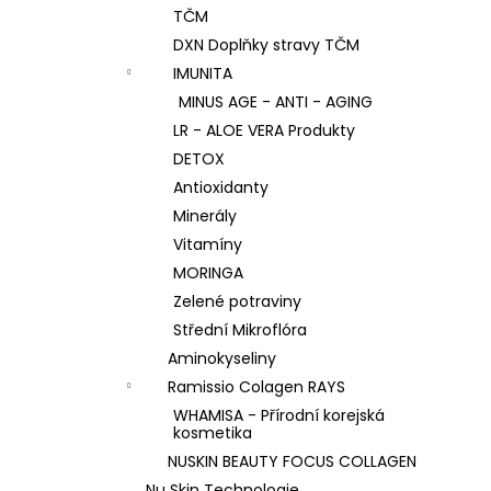
TČM
DXN Doplňky stravy TČM
IMUNITA
MINUS AGE - ANTI - AGING
LR - ALOE VERA Produkty
DETOX
Antioxidanty
Minerály
Vitamíny
MORINGA
Zelené potraviny
Střední Mikroflóra
Aminokyseliny
Ramissio Colagen RAYS
WHAMISA - Přírodní korejská
kosmetika
NUSKIN BEAUTY FOCUS COLLAGEN
Nu Skin Technologie