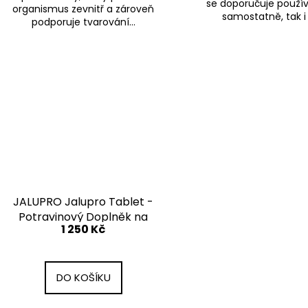
se doporučuje použív
organismus zevnitř a zároveň
samostatně, tak i k
podporuje tvarování...
JALUPRO Jalupro Tablet -
Potravinový Doplněk na
1 250 Kč
Bázi Aminokyselin s
Vitaminem C 120 tabolek
DO KOŠÍKU