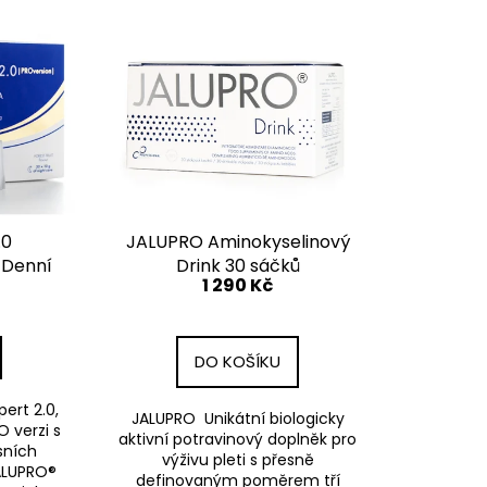
0 PROVERSION,NOČNÍ A
STRAVY NA BÁZI
.0
JALUPRO Aminokyselinový
 Denní
Drink 30 sáčků
1 290 Kč
 bázi
DO KOŠÍKU
ert 2.0,
JALUPRO Unikátní biologicky
 verzi s
aktivní potravinový doplněk pro
sních
výživu pleti s přesně
JALUPRO®
definovaným poměrem tří