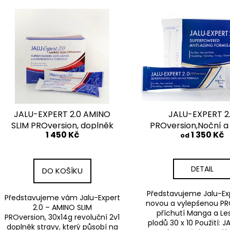
e
DXN CORDYCEPS (HOUSENICE) 60
JALU-EXPERT 2.
V
KAPSLÍ
DENNÍ DOPLNĚK 
n
ý
AMINOKYSELIN.
2 100 Kč
í
p
1 350 Kč
p
i
r
s
o
p
d
r
u
o
k
d
JALU-EXPERT 2.0 AMINO
JALU-EXPERT 2
t
u
SLIM PROversion, doplněk
PROversion,Noční a
ů
1 450 Kč
1 350 Kč
stravy na bázi
doplněk stravy na
od
k
aminokyselin.
aminokyselin.
t
ů
DETAIL
DO KOŠÍKU
Představujeme Jalu-Exp
Představujeme vám Jalu-Expert
novou a vylepšenou PRO
2.0 – AMINO SLIM
příchutí Manga a Le
PROversion, 30x14g revoluční 2v1
plodů 30 x 10 Použití: 
doplněk stravy, který působí na