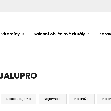
Co potřebujete najít?
Vitamíny
Salonní obličejové rituály
Zdrav
HLEDAT
Doporučujeme
JALUPRO
Ř
a
Doporučujeme
Nejlevnější
Nejdražší
Nejp
z