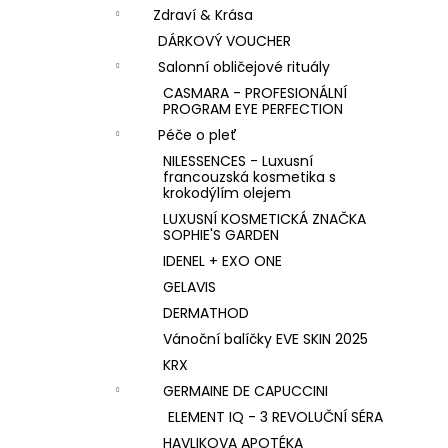
n
KK KOLAGEN HYDROLIZOVANÝ KOLAGEN
Zdraví & Krása
S PŘÍCHUTÍ MALINY
í
DÁRKOVÝ VOUCHER
1 590 Kč
p
Salonní obličejové rituály
a
CASMARA - PROFESIONÁLNÍ
n
PROGRAM EYE PERFECTION
e
Péče o pleť
l
NILESSENCES - Luxusní
francouzská kosmetika s
krokodýlím olejem
LUXUSNÍ KOSMETICKÁ ZNAČKA
SOPHIE'S GARDEN
IDENEL + EXO ONE
GELAVIS
DERMATHOD
Vánoční balíčky EVE SKIN 2025
KRX
GERMAINE DE CAPUCCINI
ELEMENT IQ - 3 REVOLUČNÍ SÉRA
HAVLIKOVA APOTÉKA