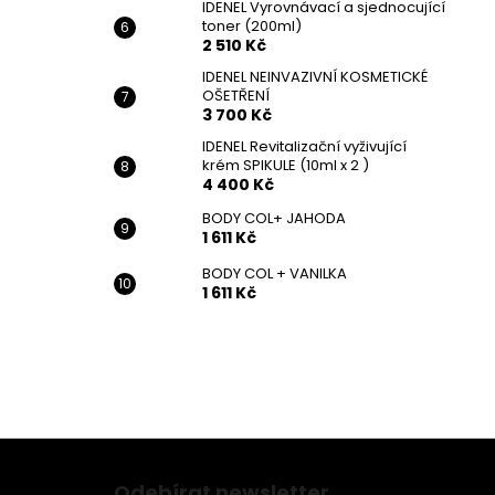
IDENEL Vyrovnávací a sjednocující
toner (200ml)
2 510 Kč
IDENEL NEINVAZIVNÍ KOSMETICKÉ
OŠETŘENÍ
3 700 Kč
IDENEL Revitalizační vyživující
krém SPIKULE (10ml x 2 )
4 400 Kč
BODY COL+ JAHODA
1 611 Kč
BODY COL + VANILKA
1 611 Kč
Z
á
Odebírat newsletter