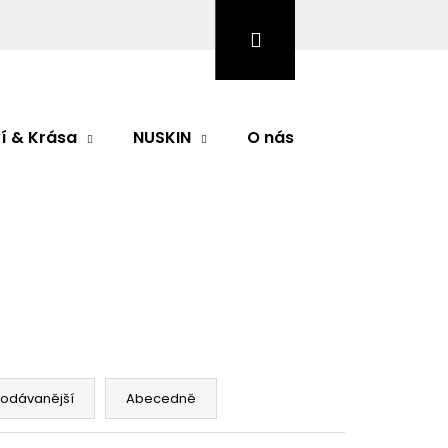
Hledat
Přihlášení
Nákupní
košík
í & Krása
NUSKIN
O nás
Značky
Následující
rodávanější
Abecedně