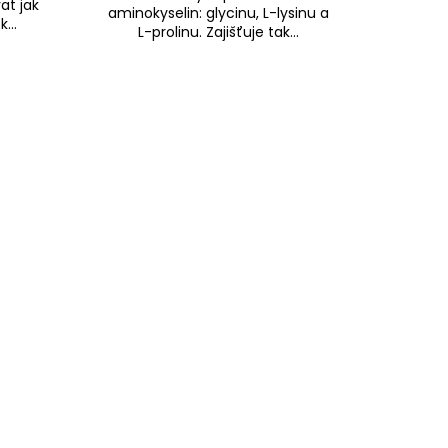
at jak
aminokyselin: glycinu, L-lysinu a
...
L-prolinu. Zajišťuje tak...