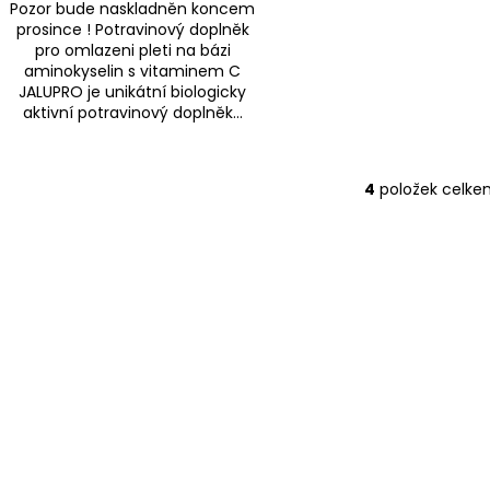
Pozor bude naskladněn koncem
prosince ! Potravinový doplněk
pro omlazeni pleti na bázi
aminokyselin s vitaminem C
JALUPRO je unikátní biologicky
aktivní potravinový doplněk...
4
položek celke
O
v
l
á
d
a
c
í
p
r
v
k
y