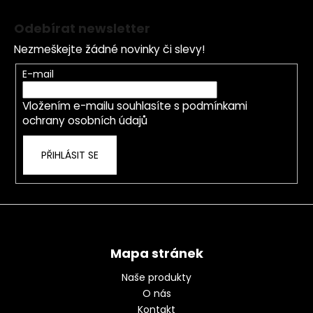
Z
í
á
p
Odebírat newsletter
p
r
Nezmeškejte žádné novinky či slevy!
a
v
k
t
E-mail
y
í
v
Vložením e-mailu souhlasíte s
podmínkami
ý
ochrany osobních údajů
p
i
PŘIHLÁSIT SE
s
u
Mapa stránek
Naše produkty
O nás
Kontakt