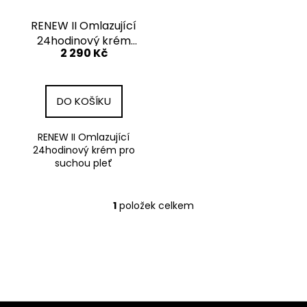
č
r
u
o
RENEW II Omlazující
j
24hodinový krém
d
e
2 290 Kč
pro suchou pleť
u
m
e
k
t
DO KOŠÍKU
ů
OMX
PROBIOTIKA
RENEW II Omlazující
VEGAN
24hodinový krém pro
DELUXE
suchou pleť
30
KAPSLÍ
1
290
1
položek celkem
O
Kč
v
l
á
d
a
c