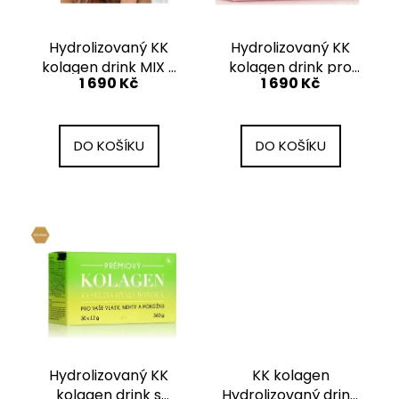
p
č
ů
u
r
j
o
Hydrolizovaný KK
Hydrolizovaný KK
e
kolagen drink MIX s
kolagen drink pro
d
m
1 690 Kč
1 690 Kč
příchutí - Novinka
těhotné a kojící
u
e
k
t
DO KOŠÍKU
DO KOŠÍKU
BODY
ů
COL+
JAHODA
1
611
Kč
Původně:
1
790
Kč
Hydrolizovaný KK
KK kolagen
kolagen drink s
Hydrolizovaný dring