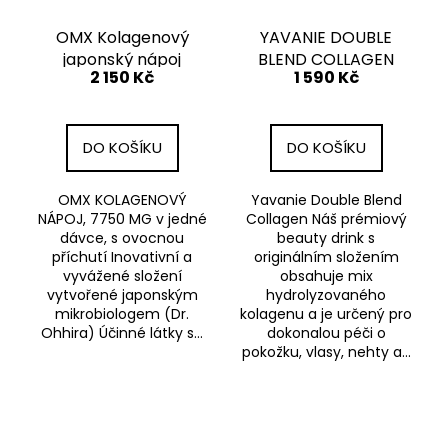
OMX Kolagenový
YAVANIE DOUBLE
japonský nápoj
BLEND COLLAGEN
2 150 Kč
1 590 Kč
DO KOŠÍKU
DO KOŠÍKU
OMX KOLAGENOVÝ
Yavanie Double Blend
NÁPOJ, 7750 MG v jedné
Collagen Náš prémiový
dávce, s ovocnou
beauty drink s
příchutí Inovativní a
originálním složením
vyvážené složení
obsahuje mix
vytvořené japonským
hydrolyzovaného
mikrobiologem (Dr.
kolagenu a je určený pro
Ohhira) Účinné látky s...
dokonalou péči o
pokožku, vlasy, nehty a...