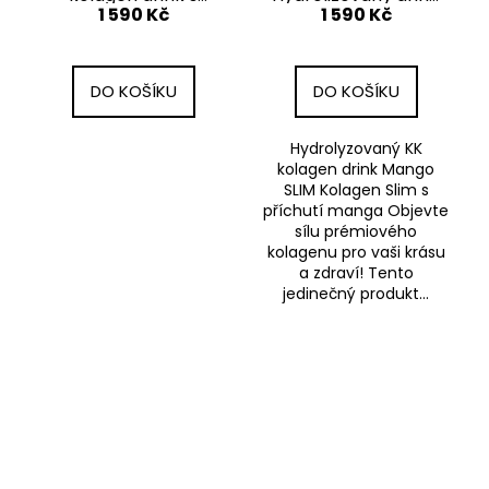
1 590 Kč
1 590 Kč
příchutí žlutého
Mango SLIM
melounu
DO KOŠÍKU
DO KOŠÍKU
Hydrolyzovaný KK
kolagen drink Mango
SLIM Kolagen Slim s
příchutí manga Objevte
sílu prémiového
kolagenu pro vaši krásu
a zdraví! Tento
jedinečný produkt...