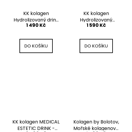
KK kolagen
KK kolagen
Hydrolizovaný drink
Hydrolizovaný
1 490 Kč
1 590 Kč
bez příchutě
kolagen s příchutí
maliny
DO KOŠÍKU
DO KOŠÍKU
KK kolagen MEDICAL
Kolagen by Bolotov,
ESTETIC DRINK -
Mořské kolagenové