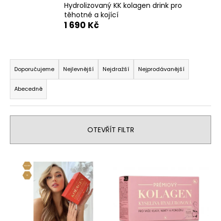
Hydrolizovaný KK kolagen drink pro
a
těhotné a kojící
j
1 690 Kč
í
t
Ř
?
a
Doporučujeme
Nejlevnější
Nejdražší
Nejprodávanější
z
Abecedně
e
n
HLEDAT
í
OTEVŘÍT FILTR
p
r
D
V
o
o
ý
d
p
p
u
o
i
k
r
s
t
u