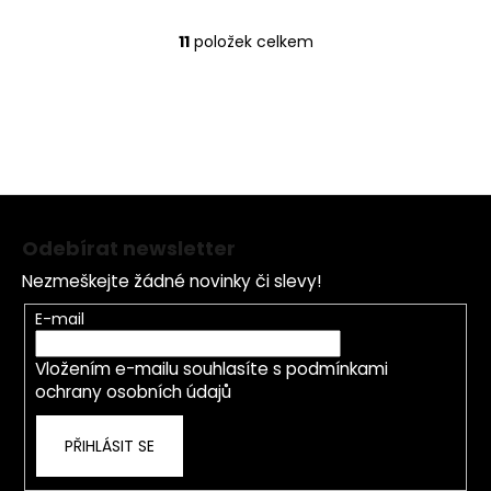
11
položek celkem
O
v
l
á
d
a
c
Z
í
á
p
Odebírat newsletter
p
r
Nezmeškejte žádné novinky či slevy!
a
v
k
t
E-mail
y
í
v
Vložením e-mailu souhlasíte s
podmínkami
ý
ochrany osobních údajů
p
i
PŘIHLÁSIT SE
s
u