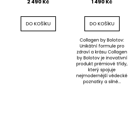
2 490 Kč
1 490 Kč
svěží pomeranč
peptidy / 10 000 mg
DO KOŠÍKU
DO KOŠÍKU
Collagen by Bolotov:
Unikátní formule pro
zdraví a krásu Collagen
by Bolotov je inovativní
produkt prémiové třídy,
který spojuje
nejmodernější vědecké
poznatky a silné...