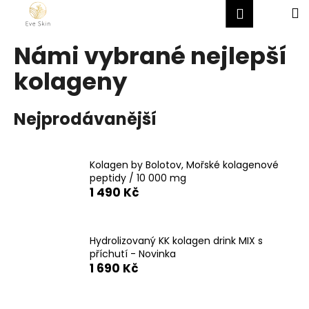
K
Přejít
Hledat
Nákup
M
Přihlášen
na
o
obsah
Zpět
Zpět
košík
š
Námi vybrané nejlepší
í
C
kolageny
k
o
p
Nejprodávanější
o
t
ř
Kolagen by Bolotov, Mořské kolagenové
peptidy / 10 000 mg
e
1 490 Kč
b
u
j
Hydrolizovaný KK kolagen drink MIX s
e
příchutí - Novinka
1 690 Kč
t
e
n