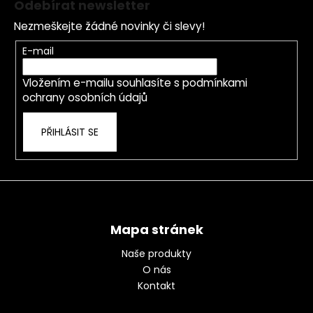
Odebírat newsletter
p
Nezmeškejte žádné novinky či slevy!
a
t
E-mail
í
Vložením e-mailu souhlasíte s
podmínkami
ochrany osobních údajů
PŘIHLÁSIT SE
Mapa stránek
Naše produkty
O nás
Kontakt