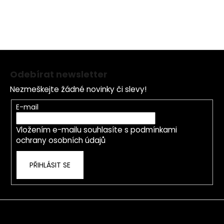
Z
á
Odebírat newsletter
p
Nezmeškejte žádné novinky či slevy!
a
t
E-mail
í
Vložením e-mailu souhlasíte s
podmínkami
ochrany osobních údajů
PŘIHLÁSIT SE