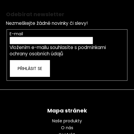
Z
á
Odebírat newsletter
p
Nezmeškejte žádné novinky či slevy!
a
t
E-mail
í
Vložením e-mailu souhlasíte s
podmínkami
ochrany osobních údajů
PŘIHLÁSIT SE
Mapa stránek
Naše produkty
O nás