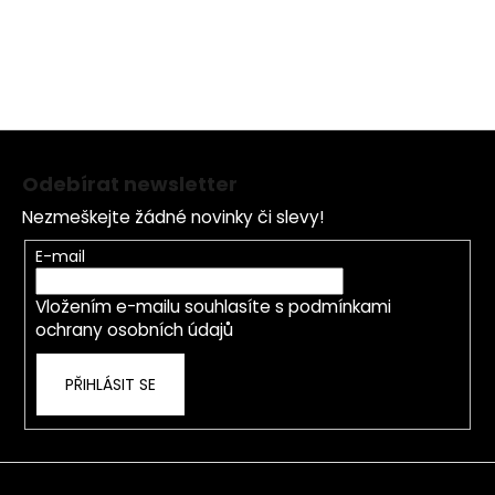
Z
á
Odebírat newsletter
p
Nezmeškejte žádné novinky či slevy!
a
t
E-mail
í
Vložením e-mailu souhlasíte s
podmínkami
ochrany osobních údajů
PŘIHLÁSIT SE