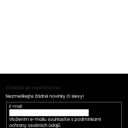
sérem Pure Oxygen!
URČENO PRO:
Vhodné pro všechny typy pleti, zejména pro smíšená
a/nebo mladá pleť, přetížená nebo "přidušená" kůže a
nevýrazná kůže v potřeba extra vitality.
Z
á
Odebírat newsletter
p
Nezmeškejte žádné novinky či slevy!
a
t
E-mail
í
Vložením e-mailu souhlasíte s
podmínkami
ochrany osobních údajů