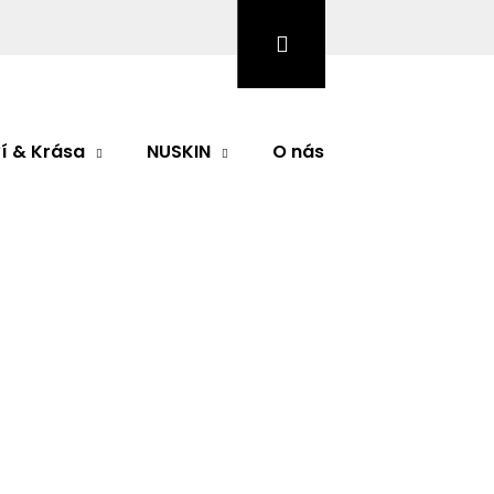
Hledat
Přihlášení
Nákupní
košík
í & Krása
NUSKIN
O nás
Značky
EAM
odnocení
NSATIONS HYDRO
G CREAM
Následující
LIZING CREAM