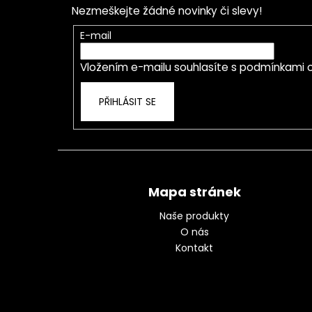
p
Nezmeškejte žádné novinky či slevy!
a
t
E-mail
í
Vložením e-mailu souhlasíte s
podmínkami o
PŘIHLÁSIT SE
Mapa stránek
Naše produkty
O nás
Kontakt