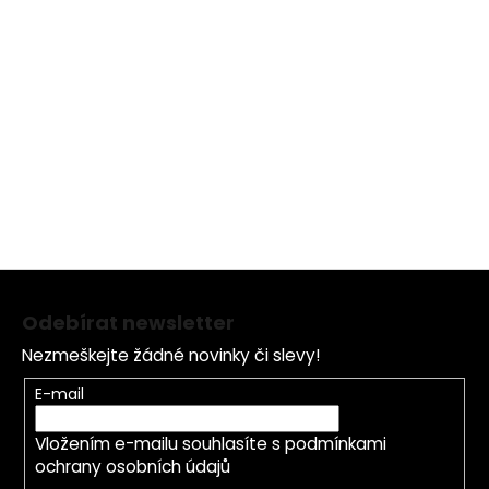
Vynikající, koncentrované revitalizační sérum
obohacené o skutečný příval biologicky dostupných
vitamínů
- s vysokou penetrací (A+C+E)
- obohacené o minerály a V-HYALURONIC v okamžitě
absorbující tekuté textuře
Z
á
Odebírat newsletter
p
Nezmeškejte žádné novinky či slevy!
a
t
E-mail
í
Vložením e-mailu souhlasíte s
podmínkami
ochrany osobních údajů