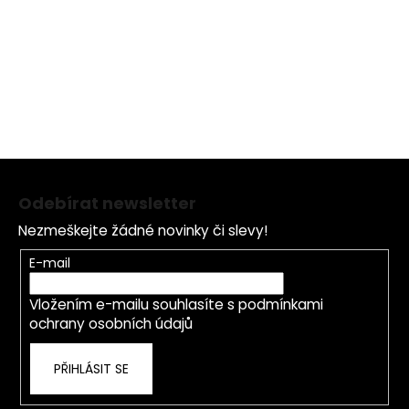
Ideální péče pro suchou a hrubou pokožku v zimních
měsících, pleť je chráněná a dostatečně vyživená.
Z
á
Odebírat newsletter
p
Nezmeškejte žádné novinky či slevy!
a
t
E-mail
í
Vložením e-mailu souhlasíte s
podmínkami
ochrany osobních údajů
PŘIHLÁSIT SE