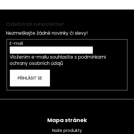
Z
á
Odebírat newsletter
p
Nezmeškejte žádné novinky či slevy!
a
t
E-mail
í
Vložením e-mailu souhlasíte s
podmínkami
ochrany osobních údajů
PŘIHLÁSIT SE
Mapa stránek
Naše produkty