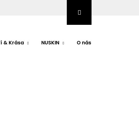
Hledat
Přihlášení
Nákupní
košík
í & Krása
NUSKIN
O nás
Značky
odnocení
 G 30 (právenka) 90
Následující
zi důležité léčivé bylinky Asie. Její účinky jsou
ředložené EU ke schválení, mimo jiné se jedná o