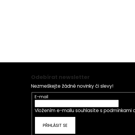
90 kapslí
Dávkování
6-12 kapslí denně
Z
á
Odebírat newsletter
p
Nezmeškejte žádné novinky či slevy!
a
t
E-mail
í
Vložením e-mailu souhlasíte s
podmínkami o
PŘIHLÁSIT SE