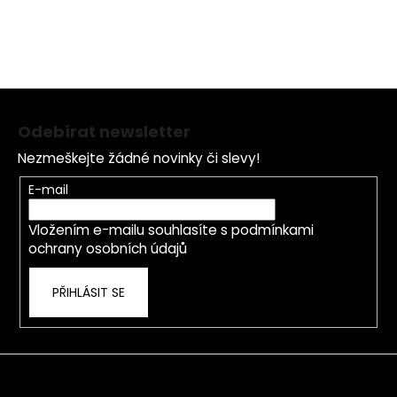
Z
á
Odebírat newsletter
p
Nezmeškejte žádné novinky či slevy!
a
t
E-mail
í
Vložením e-mailu souhlasíte s
podmínkami
ochrany osobních údajů
PŘIHLÁSIT SE