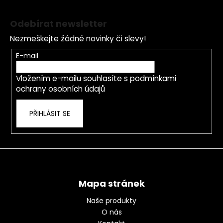
Z
á
Odebírat newsletter
p
Nezmeškejte žádné novinky či slevy!
a
t
E-mail
í
Vložením e-mailu souhlasíte s
podmínkami
ochrany osobních údajů
PŘIHLÁSIT SE
Mapa stránek
Naše produkty
O nás