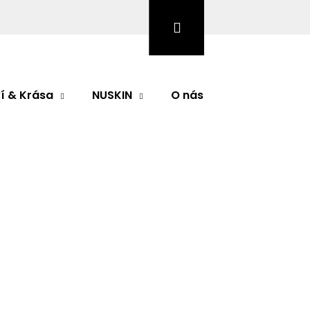
Hledat
Přihlášení
Nákupní
košík
í & Krása
NUSKIN
O nás
Značky
ární oční krém
nocení
í oční krém
 oční krém redukuje jemné linky a vrásky v oční
a tmavé kruhy kolem očí. Díky speciálnímu rozptylu
Následující
již po nanesení viditelně hladší, jemnější a