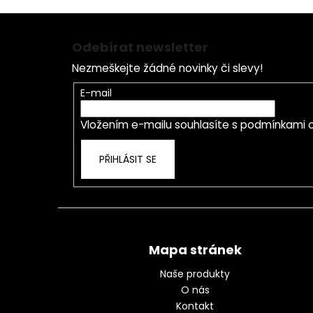
Z
á
Odebírat newsletter
p
Nezmeškejte žádné novinky či slevy!
a
t
E-mail
í
Vložením e-mailu souhlasíte s
podmínkami o
PŘIHLÁSIT SE
Mapa stránek
Naše produkty
O nás
Kontakt