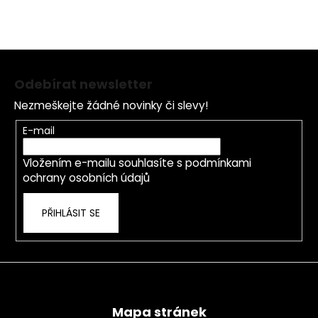
Z
á
Odebírat newsletter
p
Nezmeškejte žádné novinky či slevy!
a
t
E-mail
í
Vložením e-mailu souhlasíte s
podmínkami
ochrany osobních údajů
PŘIHLÁSIT SE
Mapa stránek