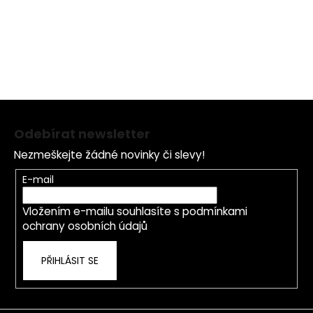
pěstuje uměle, avšak v přísně monitorovaných bio
podmínkách.
Z
á
Odebírat newsletter
p
Nezmeškejte žádné novinky či slevy!
a
t
E-mail
í
Vložením e-mailu souhlasíte s
podmínkami
ochrany osobních údajů
PŘIHLÁSIT SE