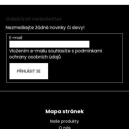
Z
á
Odebírat newsletter
p
Nezmeškejte žádné novinky či slevy!
a
t
E-mail
í
Vložením e-mailu souhlasíte s
podmínkami
ochrany osobních údajů
PŘIHLÁSIT SE
Mapa stránek
Naše produkty
O nás