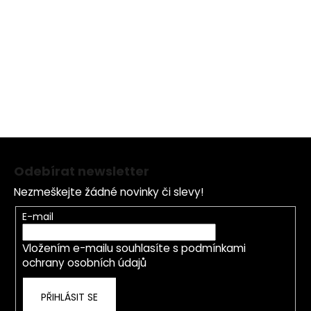
Hydrolyzed Algin, Sucrose Palmitate, Butylene Glycol,
Maris Aqua (Sea Water), Caprylyl Glycol, Tocopheryl
Acetate, Glyceryl Linoleate, Chlorella Vulgaris Extract,
Sodium Hyaluronate, Hexylene Glycol, Citric Acid,
Phenoxyethanol, Potassium
Z
á
Odebírat newsletter
p
Nezmeškejte žádné novinky či slevy!
a
t
E-mail
í
Vložením e-mailu souhlasíte s
podmínkami
ochrany osobních údajů
PŘIHLÁSIT SE