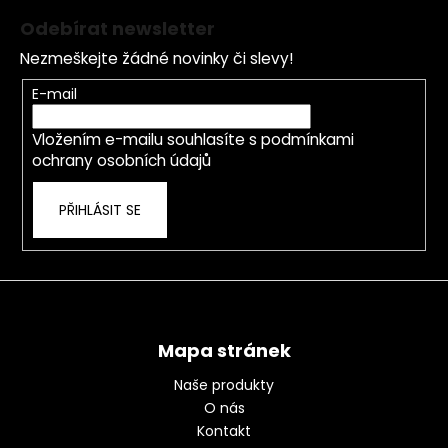
á
Odebírat newsletter
p
Nezmeškejte žádné novinky či slevy!
a
t
E-mail
í
Vložením e-mailu souhlasíte s
podmínkami
ochrany osobních údajů
PŘIHLÁSIT SE
Mapa stránek
Naše produkty
O nás
Kontakt