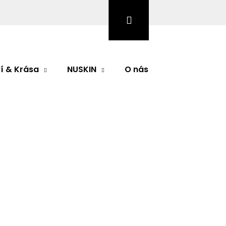
Hledat
Přihlášení
Nákupní
košík
í & Krása
NUSKIN
O nás
Značky
odnocení
ek kompletní péče o pleť
obsahuje:
Následující
í výživující krém - SPIKULE (10ml x 2)
í krém pro uzavření pokožky (50 ml)