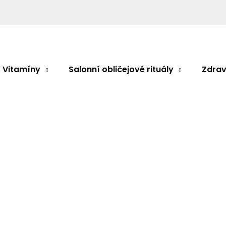
Co potřebujete najít?
Vitamíny
Salonní obličejové rituály
Zdrav
HLEDAT
IDENEL + EXO ONE
Idenel Balíček kompletní péče o pleť
Doporučujeme
Průměrné
Neohodnoceno
Podrobnosti h
hodnocení
Idenel Balíč
produktu
je
0,0
Balíček kompletní péče 
z
5
Revitalizačn
hvězdiček.
Regeneračn