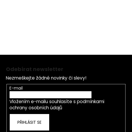
do úplného vstřebání. Vyhýbejte se kontaktu s očima.
Balení
:
60 g
Z
á
Odebírat newsletter
p
Nezmeškejte žádné novinky či slevy!
a
t
E-mail
í
Vložením e-mailu souhlasíte s
podmínkami
ochrany osobních údajů
PŘIHLÁSIT SE