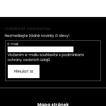
Z
á
Odebírat newsletter
p
Nezmeškejte žádné novinky či slevy!
a
t
E-mail
í
Vložením e-mailu souhlasíte s
podmínkami
ochrany osobních údajů
PŘIHLÁSIT SE
Mapa stránek