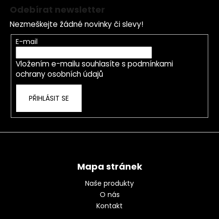
á
Odebírat newsletter
p
Nezmeškejte žádné novinky či slevy!
a
t
E-mail
í
Vložením e-mailu souhlasíte s
podmínkami
ochrany osobních údajů
PŘIHLÁSIT SE
Mapa stránek
Naše produkty
O nás
Kontakt