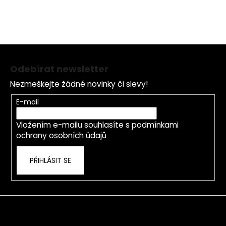
Z
á
Odebírat newsletter
p
Nezmeškejte žádné novinky či slevy!
a
t
E-mail
í
Vložením e-mailu souhlasíte s
podmínkami
ochrany osobních údajů
PŘIHLÁSIT SE