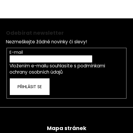
Z
á
Odebírat newsletter
p
Nezmeškejte žádné novinky či slevy!
a
t
E-mail
í
Vložením e-mailu souhlasíte s
podmínkami
ochrany osobních údajů
PŘIHLÁSIT SE
Mapa stránek