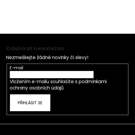
Z
á
Odebírat newsletter
p
Nezmeškejte žádné novinky či slevy!
a
t
E-mail
í
Vložením e-mailu souhlasíte s
podmínkami
ochrany osobních údajů
PŘIHLÁSIT SE