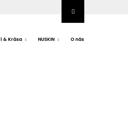
Hledat
Přihlášení
Nákupní
košík
í & Krása
NUSKIN
O nás
Značky
et
odnocení
ER vánoční set
Značka:
PHYRIS
Následující