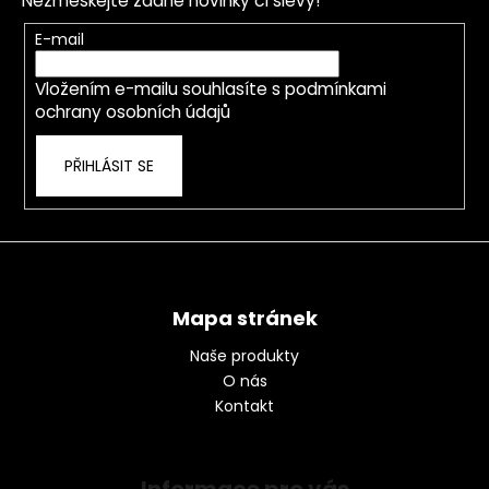
Nezmeškejte žádné novinky či slevy!
a
t
E-mail
í
Vložením e-mailu souhlasíte s
podmínkami
ochrany osobních údajů
PŘIHLÁSIT SE
Mapa stránek
Naše produkty
O nás
Kontakt