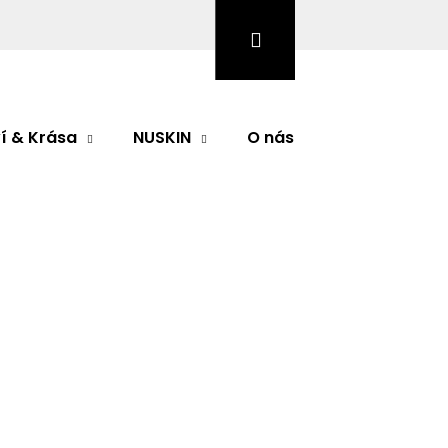
Hledat
Přihlášení
Nákupní
košík
í & Krása
NUSKIN
O nás
Značky
odnocení
SER 200 ml
Následující