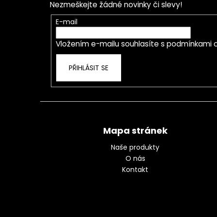
Nezmeškejte žádné novinky či slevy!
a
t
E-mail
í
Vložením e-mailu souhlasíte s
podmínkami o
PŘIHLÁSIT SE
Mapa stránek
Naše produkty
O nás
Kontakt