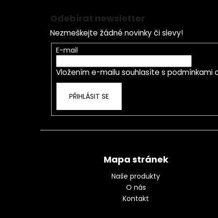
Z
á
Odebírat newsletter
p
Nezmeškejte žádné novinky či slevy!
a
t
E-mail
í
Vložením e-mailu souhlasíte s
podmínkami o
PŘIHLÁSIT SE
Mapa stránek
Naše produkty
O nás
Kontakt