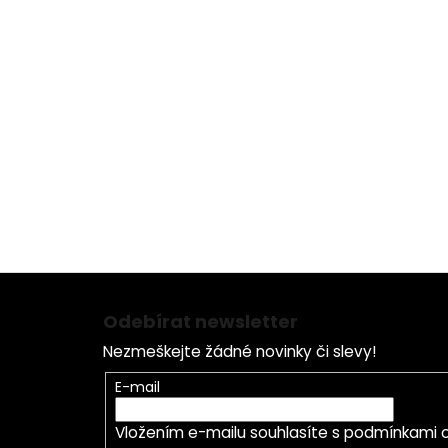
Kyselina hyaluronová s krátkým řetězcem
Komplex sacharidů identický s pokožkou
L-arginin
Frescolat
Kofein
Z
á
Odebírat newsletter
p
Nezmeškejte žádné novinky či slevy!
a
t
E-mail
í
Vložením e-mailu souhlasíte s
podmínkami o