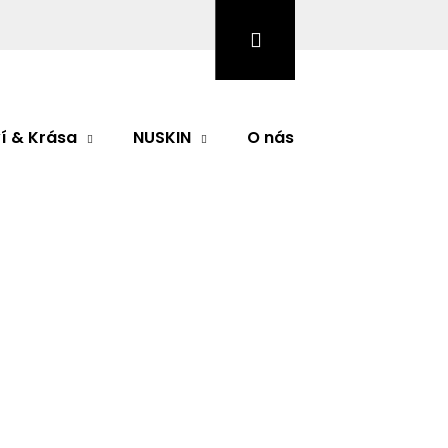
Hledat
Přihlášení
Nákupní
košík
í & Krása
NUSKIN
O nás
Značky
 Longévité MICROGEL YEUX
ocení
ongévité MICROGEL YEUX
če o okolí očí s liftingovým efektem pro
Následující
unikátní, exkluzivní extrakt z kmenových buněk