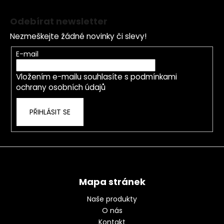
Z
á
Odebírat newsletter
p
Nezmeškejte žádné novinky či slevy!
a
t
E-mail
í
Vložením e-mailu souhlasíte s
podmínkami
ochrany osobních údajů
PŘIHLÁSIT SE
Mapa stránek
Naše produkty
O nás
Kontakt