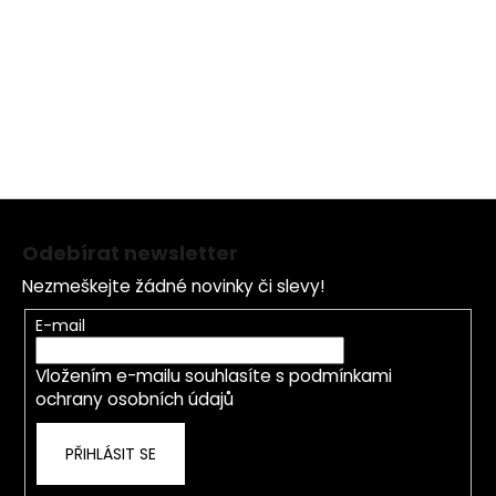
Vhodný
učitelku, kolegyni v práci, přítele, tatínka,
dárek pro:
partnera, bratra, kamaráda, syna
Určený pro:
Pánský, dámský
Velikost:
15 - 19 cm
Z
á
Odebírat newsletter
p
Nezmeškejte žádné novinky či slevy!
a
t
E-mail
í
Vložením e-mailu souhlasíte s
podmínkami
ochrany osobních údajů
PŘIHLÁSIT SE