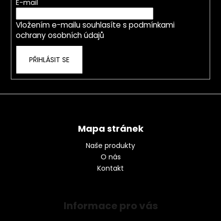
t
E-mail
í
Vložením e-mailu souhlasíte s
podmínkami
ochrany osobních údajů
PŘIHLÁSIT SE
Mapa stránek
Naše produkty
O nás
Kontakt
Informace pro vás