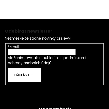
Z
á
Odebírat newsletter
p
Nezmeškejte žádné novinky či slevy!
a
t
E-mail
í
Vložením e-mailu souhlasíte s
podmínkami
ochrany osobních údajů
PŘIHLÁSIT SE