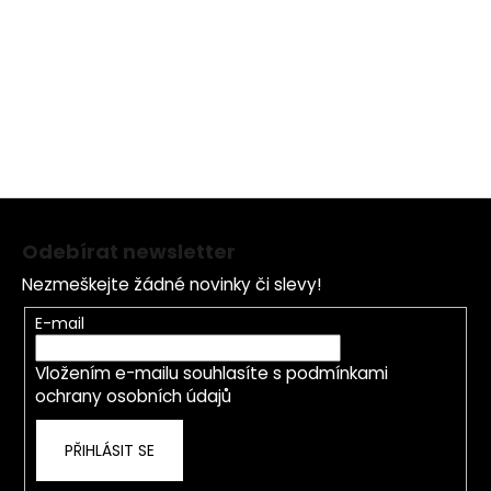
Propylparaben, Butylparaben, [+/-: CI 77891, CI 77491, CI
77742, CI 77499, CI 45410, CI 15985, CI 77492, CI 19140, CI
15850].
Z
á
Odebírat newsletter
p
Nezmeškejte žádné novinky či slevy!
a
t
E-mail
í
Vložením e-mailu souhlasíte s
podmínkami
ochrany osobních údajů
PŘIHLÁSIT SE