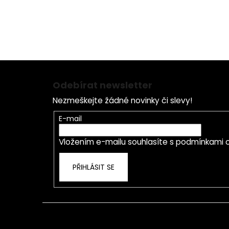
Z
á
Odebírat newsletter
p
Nezmeškejte žádné novinky či slevy!
a
t
E-mail
í
Vložením e-mailu souhlasíte s
podmínkami o
PŘIHLÁSIT SE