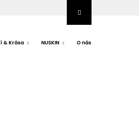
Hledat
Přihlášení
Nákupní
košík
í & Krása
NUSKIN
O nás
Značky
odnocení
 Eye gel
ukty pro rozzářenou pleť
Následující
 PHYRIS nabízí moderní produkty pro rozzářenou