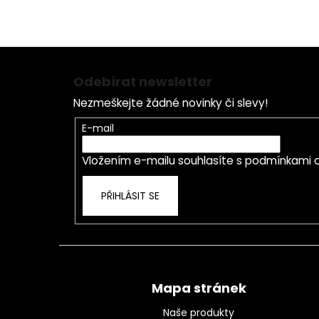
Z
á
Odebírat newsletter
p
Nezmeškejte žádné novinky či slevy!
a
t
E-mail
í
Vložením e-mailu souhlasíte s
podmínkami o
PŘIHLÁSIT SE
Mapa stránek
Naše produkty