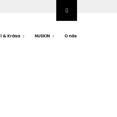
Hledat
Přihlášení
Nákupní
košík
í & Krása
NUSKIN
O nás
Značky
lular Eye Serum
odnocení
ar Eye Serum
ňujícím efektem, které koriguje i výrazné vrásky,
tmavé
Následující