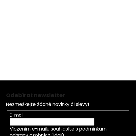
Kyselina hyaluronová s dlouhým řetězcem + krátkým
řetězcem
Komplex sacharidů identický s pokožkou
Bisabolol
Olivový olej
Z
á
Odebírat newsletter
p
Nezmeškejte žádné novinky či slevy!
a
t
E-mail
í
Vložením e-mailu souhlasíte s
podmínkami
ochrany osobních údajů