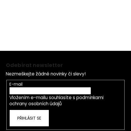
ovoce, extrakt z plodů kaki, extrakt z kaštanové skořápky,
extrakt z listů čajovníku, extrakt z kořene šišáku
bajkalského, tokoferol, glutathion, extrakt z kůry skořice.
Z
á
Odebírat newsletter
p
Nezmeškejte žádné novinky či slevy!
a
t
E-mail
í
Vložením e-mailu souhlasíte s
podmínkami
ochrany osobních údajů
PŘIHLÁSIT SE