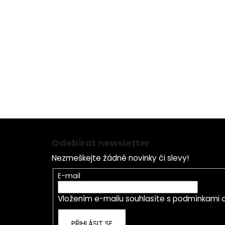
Složení:
Z
á
Odebírat newsletter
p
Nezmeškejte žádné novinky či slevy!
a
t
E-mail
í
Vložením e-mailu souhlasíte s
podmínkami o
PŘIHLÁSIT SE