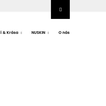
Hledat
Přihlášení
Nákupní
košík
í & Krása
NUSKIN
O nás
Značky
cí krémové sérum
odnocení
S 50 ML Omlazující a
 krémové sérum
Následující
 krémové sérum